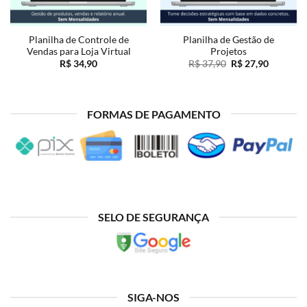
Planilha de Controle de
Planilha de Gestão de
Vendas para Loja Virtual
Projetos
O
O
R$
34,90
R$
37,90
R$
27,90
preço
preço
original
atual
0.
era:
é:
R$ 37,90.
R$ 27,90
FORMAS DE PAGAMENTO
SELO DE SEGURANÇA
SIGA-NOS