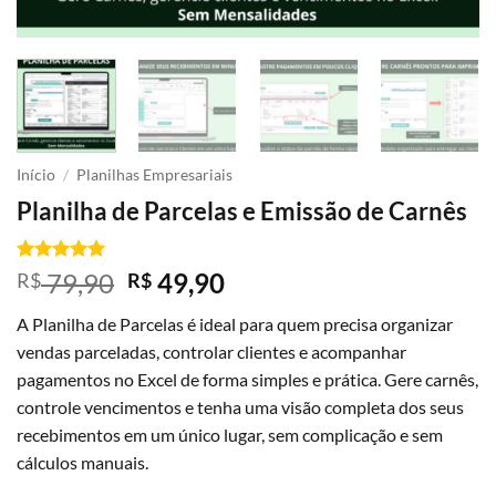
Início
/
Planilhas Empresariais
Planilha de Parcelas e Emissão de Carnês
Avaliado
2
O
O
79,90
49,90
R$
R$
como
5
de
preço
preço
5, com
A Planilha de Parcelas é ideal para quem precisa organizar
baseado em
original
atual
avaliações
vendas parceladas, controlar clientes e acompanhar
era:
é:
de clientes
pagamentos no Excel de forma simples e prática. Gere carnês,
R$ 79,90.
R$ 49,90.
controle vencimentos e tenha uma visão completa dos seus
recebimentos em um único lugar, sem complicação e sem
cálculos manuais.