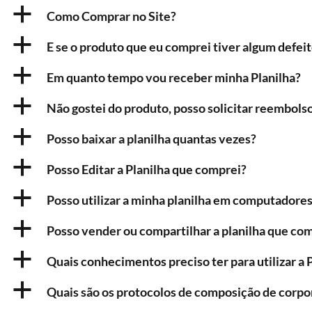
a
Como Comprar no Site?
a
E se o produto que eu comprei tiver algum defei
a
Em quanto tempo vou receber minha Planilha?
a
Não gostei do produto, posso solicitar reembols
a
Posso baixar a planilha quantas vezes?
a
Posso Editar a Planilha que comprei?
a
Posso utilizar a minha planilha em computadores
a
Posso vender ou compartilhar a planilha que co
a
Quais conhecimentos preciso ter para utilizar a P
a
Quais são os protocolos de composição de corpor