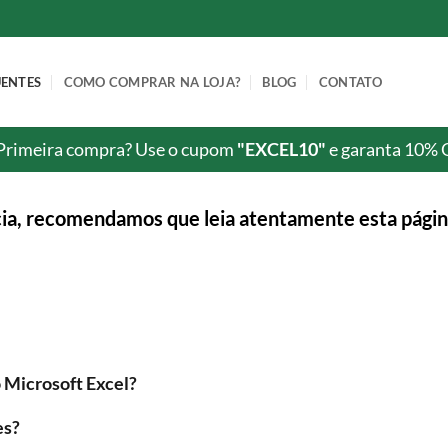
UENTES
COMO COMPRAR NA LOJA?
BLOG
CONTATO
Primeira compra? Use o cupom
"EXCEL10"
e garanta 10% 
ia, recomendamos que leia atentamente esta págin
 Microsoft Excel?
es?