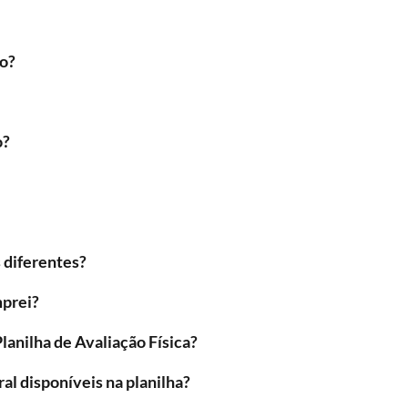
to?
o?
 diferentes?
mprei?
lanilha de Avaliação Física?
al disponíveis na planilha?