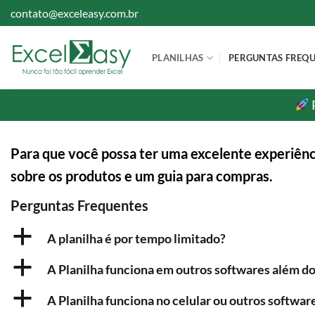
Skip
contato@exceleasy.com.br
to
content
PLANILHAS
PERGUNTAS FREQ
Para que você possa ter uma excelente experiênc
sobre os produtos e um guia para compras.
Perguntas Frequentes
a
A planilha é por tempo limitado?
a
A Planilha funciona em outros softwares além do
a
A Planilha funciona no celular ou outros softwar