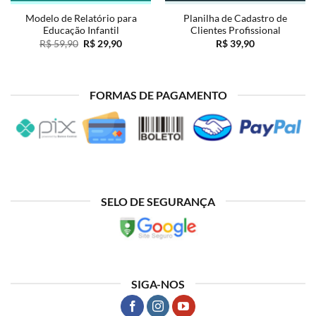
Modelo de Relatório para
Planilha de Cadastro de
Educação Infantil
Clientes Profissional
O
O
R$
59,90
R$
29,90
R$
39,90
preço
preço
original
atual
era:
é:
R$ 59,90.
R$ 29,90.
FORMAS DE PAGAMENTO
SELO DE SEGURANÇA
SIGA-NOS