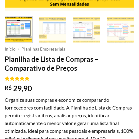
Início
/
Planilhas Empresariais
Planilha de Lista de Compras –
Comparativo de Preços
Avaliado
2
29,90
R$
como
5
de
5, com
Organize suas compras e economize comparando
baseado em
avaliações
fornecedores com facilidade. A Planilha de Lista de Compras
de clientes
permite registrar itens, analisar preços, identificar
automaticamente o menor valor e gerar uma lista final
otimizada. Ideal para compras pessoais e empresariais, 100%
editável e disponível nas versões para 4, 10 e 30