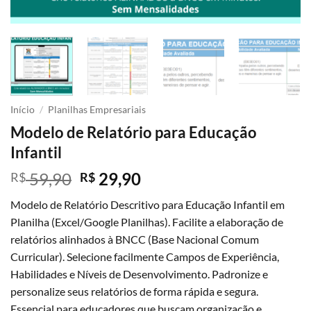
Início
/
Planilhas Empresariais
Modelo de Relatório para Educação
Infantil
O
O
59,90
29,90
R$
R$
preço
preço
Modelo de Relatório Descritivo para Educação Infantil em
original
atual
Planilha (Excel/Google Planilhas). Facilite a elaboração de
era:
é:
relatórios alinhados à BNCC (Base Nacional Comum
R$ 59,90.
R$ 29,90.
Curricular). Selecione facilmente Campos de Experiência,
Habilidades e Níveis de Desenvolvimento. Padronize e
personalize seus relatórios de forma rápida e segura.
Essencial para educadores que buscam organização e