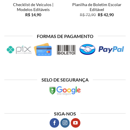
Checklist de Veículos |
Planilha de Boletim Escolar
Modelos Editáveis
Editável
O
O
R$
14,90
R$
72,90
R$
42,90
preço
preço
original
atual
era:
é:
R$ 72,90.
R$ 42,90
FORMAS DE PAGAMENTO
SELO DE SEGURANÇA
SIGA-NOS