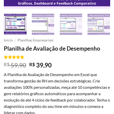
Início
/
Planilhas Empresariais
Planilha de Avaliação de Desempenho
Avaliado
3
O
O
59,90
39,90
R$
R$
como
5
de
preço
preço
5, com
A Planilha de Avaliação de Desempenho em Excel que
baseado em
original
atual
avaliações
transforma gestão de RH em decisões estratégicas. Crie
era:
é:
de clientes
avaliações 100% personalizadas, meça até 10 competências e
R$ 59,90.
R$ 39,90.
gere relatórios gráficos automáticos para acompanhar a
evolução de até 4 ciclos de feedback por colaborador. Tenha o
diagnóstico completo do seu time em minutos e comece a
liderar com dados.