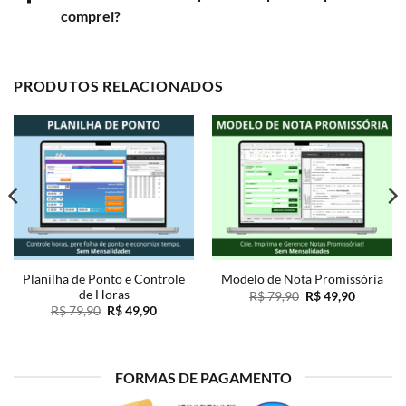
comprei?
PRODUTOS RELACIONADOS
Planilha de Ponto e Controle
Modelo de Nota Promissória
de Horas
O
O
R$
79,90
R$
49,90
preço
preço
O
O
R$
79,90
R$
49,90
original
atual
preço
preço
era:
é:
original
atual
R$ 79,90.
R$ 49,90
era:
é:
0.
R$ 79,90.
R$ 49,90.
FORMAS DE PAGAMENTO