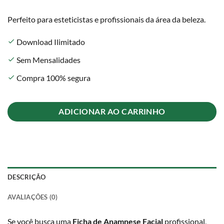
Perfeito para esteticistas e profissionais da área da beleza.
Download Ilimitado
check
Sem Mensalidades
check
Compra 100% segura
check
ADICIONAR AO CARRINHO
DESCRIÇÃO
AVALIAÇÕES (0)
Se você busca uma
Ficha de Anamnese Facial
profissional,