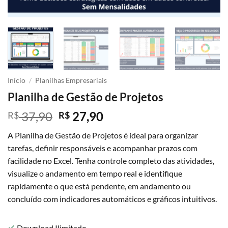
Início
/
Planilhas Empresariais
Planilha de Gestão de Projetos
O
O
37,90
27,90
R$
R$
preço
preço
A Planilha de Gestão de Projetos é ideal para organizar
original
atual
tarefas, definir responsáveis e acompanhar prazos com
era:
é:
facilidade no Excel. Tenha controle completo das atividades,
R$ 37,90.
R$ 27,90.
visualize o andamento em tempo real e identifique
rapidamente o que está pendente, em andamento ou
concluído com indicadores automáticos e gráficos intuitivos.
Download Ilimitado
check