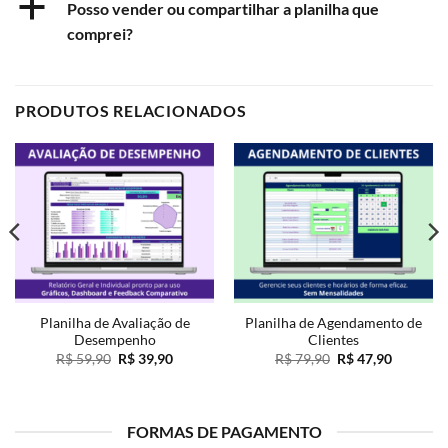
a
Posso vender ou compartilhar a planilha que
comprei?
PRODUTOS RELACIONADOS
Planilha de Avaliação de
Planilha de Agendamento de
Desempenho
Clientes
O
O
O
O
R$
59,90
R$
39,90
R$
79,90
R$
47,90
preço
preço
preço
preço
original
atual
original
atual
era:
é:
era:
é:
R$ 59,90.
R$ 39,90.
R$ 79,90.
R$ 47,90
FORMAS DE PAGAMENTO