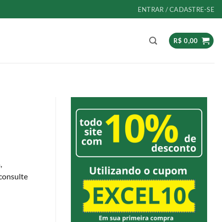
ENTRAR / CADASTRE-SE
R$
0,00
,
 consulte