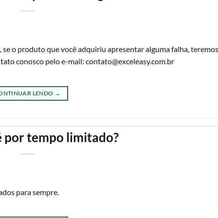
 se o produto que você adquiriu apresentar alguma falha, teremos
ntato conosco pelo e-mail:
contato@exceleasy.com.br
ONTINUAR LENDO
→
é por tempo limitado?
zados para sempre.