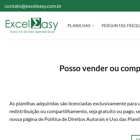
Skip
contato@exceleasy.com.br
to
content
PLANILHAS
PERGUNTAS FREQ
Posso vender ou compa
As planilhas adquiridas são licenciadas exclusivamente para 
redistribuição ou compartilhamento, seja gratuito ou pago, se
nossa página de Política de Direitos Autorais e Uso das Planil
C