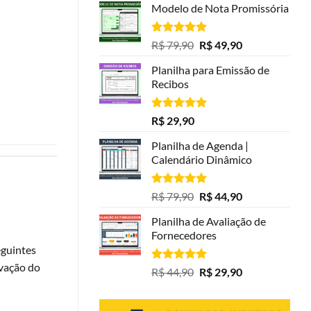
Modelo de Nota Promissória
Avaliação
O
O
R$
79,90
R$
49,90
5.00
de 5
preço
preço
Planilha para Emissão de
original
atual
Recibos
era:
é:
R$ 79,90.
R$ 49,90.
Avaliação
R$
29,90
5.00
de 5
Planilha de Agenda |
Calendário Dinâmico
Avaliação
O
O
R$
79,90
R$
44,90
5.00
de 5
preço
preço
Planilha de Avaliação de
original
atual
Fornecedores
era:
é:
eguintes
R$ 79,90.
R$ 44,90.
vação do
Avaliação
O
O
R$
44,90
R$
29,90
5.00
de 5
preço
preço
original
atual