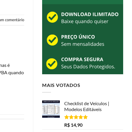
um comentário
nas é
o VBA quando
MAIS VOTADOS
Checklist de Veículos |
Modelos Editáveis
Avaliação
R$
14,90
5.00
de 5