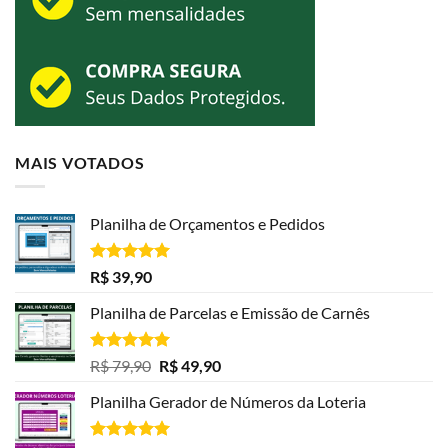
MAIS VOTADOS
Planilha de Orçamentos e Pedidos
Avaliação
R$
39,90
5.00
de 5
Planilha de Parcelas e Emissão de Carnês
Avaliação
O
O
R$
79,90
R$
49,90
5.00
de 5
preço
preço
Planilha Gerador de Números da Loteria
original
atual
era:
é: