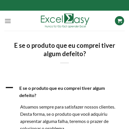
Skip
to
content
E se o produto que eu comprei tiver
algum defeito?
A
E se o produto que eu comprei tiver algum
defeito?
Atuamos sempre para satisfazer nossos clientes.
Desta forma, se o produto que você adquiriu
apresentar alguma falha, teremos o prazer de
solucionar o problema.