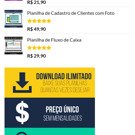
R$ 79,90.
R$ 49,90.
Avaliação
R$
21,90
5.00
de 5
Planilha de Cadastro de Clientes com Foto
Avaliação
R$
49,90
5.00
de 5
Planilha de Fluxo de Caixa
Avaliação
R$
29,90
5.00
de 5