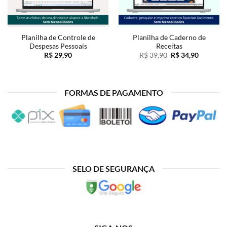
Planilha de Controle de
Planilha de Caderno de
Despesas Pessoais
Receitas
O
O
R$
29,90
R$
39,90
R$
34,90
preço
preço
original
atual
era:
é:
R$ 39,90.
R$ 34,90
FORMAS DE PAGAMENTO
SELO DE SEGURANÇA