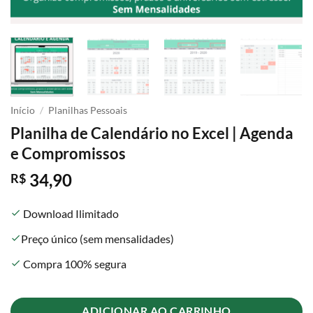
Início
/
Planilhas Pessoais
Planilha de Calendário no Excel | Agenda
e Compromissos
34,90
R$
Download Ilimitado
check
Preço único (sem mensalidades)
check
Compra 100% segura
check
ADICIONAR AO CARRINHO