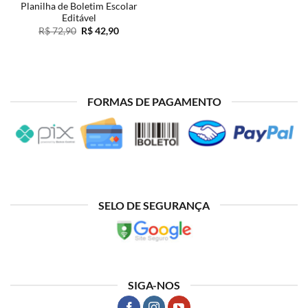
Planilha de Boletim Escolar
Editável
O
O
R$
72,90
R$
42,90
preço
preço
original
atual
era:
é:
R$ 72,90.
R$ 42,90.
FORMAS DE PAGAMENTO
SELO DE SEGURANÇA
SIGA-NOS