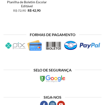
Planilha de Boletim Escolar
Editável
O
O
R$
72,90
R$
42,90
preço
preço
original
atual
era:
é:
R$ 72,90.
R$ 42,90.
FORMAS DE PAGAMENTO
SELO DE SEGURANÇA
SIGA-NOS